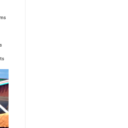
n
ams
s
ots