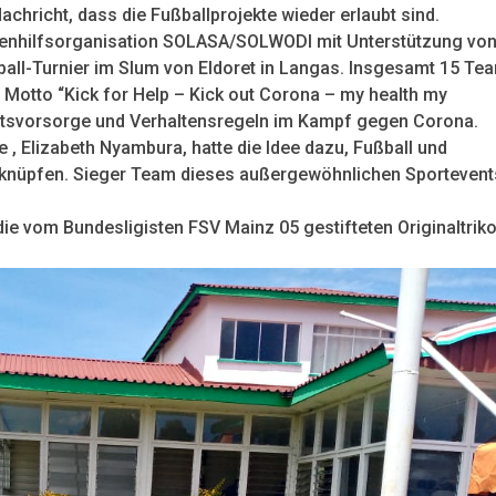
 Nachricht, dass die Fußballprojekte wieder erlaubt sind.
uenhilfsorganisation SOLASA/SOLWODI mit Unterstützung vo
ball-Turnier im Slum von Eldoret in Langas. Insgesamt 15 Te
 Motto “Kick for Help – Kick out Corona – my health my
eitsvorsorge und Verhaltensregeln im Kampf gegen Corona.
 , Elizabeth Nyambura, hatte die Idee dazu, Fußball und
rknüpfen. Sieger Team dieses außergewöhnlichen Sportevent
ie vom Bundesligisten FSV Mainz 05 gestifteten Originaltrik